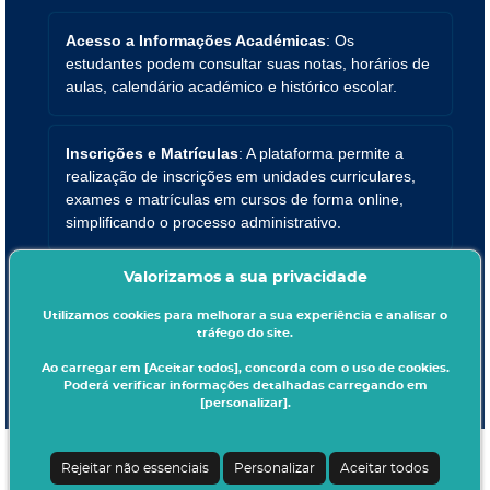
Acesso a Informações Académicas
: Os
estudantes podem consultar suas notas, horários de
aulas, calendário académico e histórico escolar.
Inscrições e Matrículas
: A plataforma permite a
realização de inscrições em unidades curriculares,
exames e matrículas em cursos de forma online,
simplificando o processo administrativo.
Valorizamos a sua privacidade
Gestão Financeira
: Os estudantes podem consultar
e realizar pagamentos de propinas e outras taxas
Utilizamos cookies para melhorar a sua experiência e analisar o
diretamente pelo portal.
tráfego do site.
Ao carregar em [Aceitar todos], concorda com o uso de cookies.
Poderá verificar informações detalhadas carregando em
[personalizar].
Rejeitar não essenciais
Personalizar
Aceitar todos