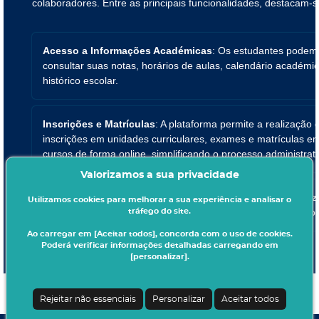
colaboradores. Entre as principais funcionalidades, destacam-s
Acesso a Informações Académicas
: Os estudantes podem
consultar suas notas, horários de aulas, calendário académi
histórico escolar.
Inscrições e Matrículas
: A plataforma permite a realização 
inscrições em unidades curriculares, exames e matrículas e
cursos de forma online, simplificando o processo administrati
Valorizamos a sua privacidade
Gestão Financeira
: Os estudantes podem consultar e realiz
Utilizamos cookies para melhorar a sua experiência e analisar o
pagamentos de propinas e outras taxas diretamente pelo port
tráfego do site.
Ao carregar em [Aceitar todos], concorda com o uso de cookies.
Poderá verificar informações detalhadas carregando em
[personalizar].
Rejeitar não essenciais
Personalizar
Aceitar todos