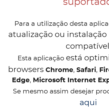
suportado
Para a utilização desta apli
atualização ou instalaçã
compatíve
está optim
Esta aplicação
browsers
Chrome
,
Safari
,
Fi
Edge
,
Microsoft Internet Exp
Se mesmo assim desejar pro
aqui