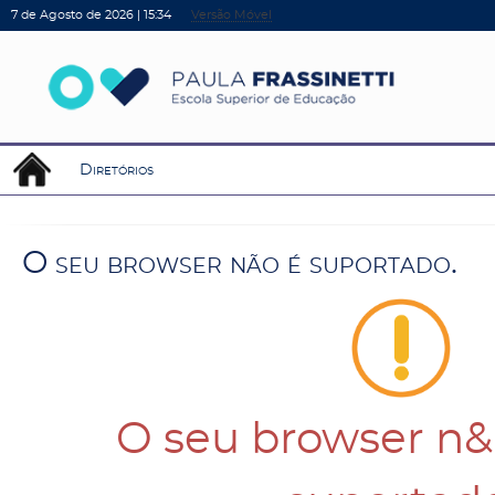
7 de Agosto de 2026 |
15:34
Versão Móvel
Diretórios
O
s
e
u
b
r
o
w
s
e
r
n
ã
o
é
s
u
p
o
r
t
a
d
o
.
O seu browser n&a