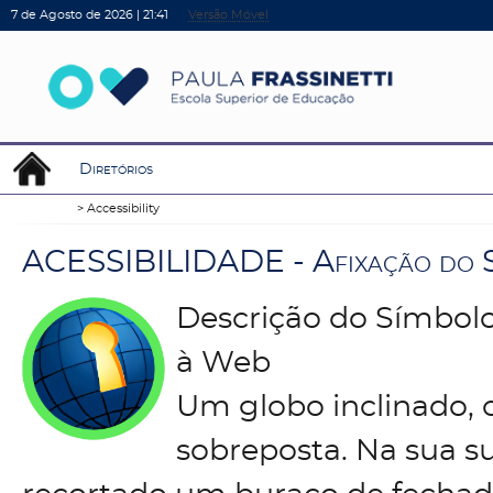
7 de Agosto de 2026 |
21:41
Versão Móvel
Diretórios
Accessibility
A
C
E
S
S
I
B
I
L
I
D
A
D
E
-
A
f
i
x
a
ç
ã
o
d
o
Descrição do Símbolo
à Web
Um globo inclinado,
sobreposta. Na sua su